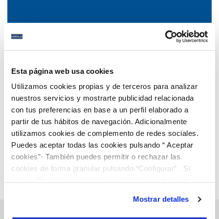
04 AGO 2022
Restricciones nocturnas de abastecimiento de
Esta página web usa cookies
agua en La Carlota
Utilizamos cookies propias y de terceros para analizar
nuestros servicios y mostrarte publicidad relacionada
con tus preferencias en base a un perfil elaborado a
Anterior
Siguiente
partir de tus hábitos de navegación. Adicionalmente
utilizamos cookies de complemento de redes sociales.
Puedes aceptar todas las cookies pulsando “ Aceptar
Página 42 de 112
cookies”· También puedes permitir o rechazar las
cookies de forma granular pulsando “Configurar”. Si
pulsas “Rechazar cookies”, equivaldrá a rechazar la
instalación de todas las cookies salvo las necesarias que
Mostrar detalles
son indispensables para que el sitio web funcione y que
por tanto no se pueden desactivar. Puedes consultar