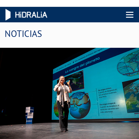
Menu 
NOTICIAS