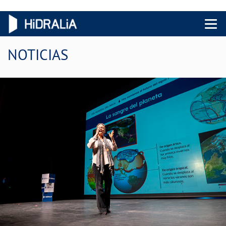
Menu 
NOTICIAS