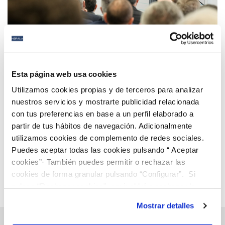
06 MAR 2025
Cetaqua Andalucía celebra su 10º aniversario
Esta página web usa cookies
consolidándose como polo de innovación en el
Utilizamos cookies propias y de terceros para analizar
sector del agua en la región
nuestros servicios y mostrarte publicidad relacionada
con tus preferencias en base a un perfil elaborado a
Anterior
Siguiente
partir de tus hábitos de navegación. Adicionalmente
utilizamos cookies de complemento de redes sociales.
Puedes aceptar todas las cookies pulsando “ Aceptar
Página 12 de 112
cookies”· También puedes permitir o rechazar las
cookies de forma granular pulsando “Configurar”. Si
pulsas “Rechazar cookies”, equivaldrá a rechazar la
instalación de todas las cookies salvo las necesarias que
Mostrar detalles
son indispensables para que el sitio web funcione y que
por tanto no se pueden desactivar. Puedes consultar