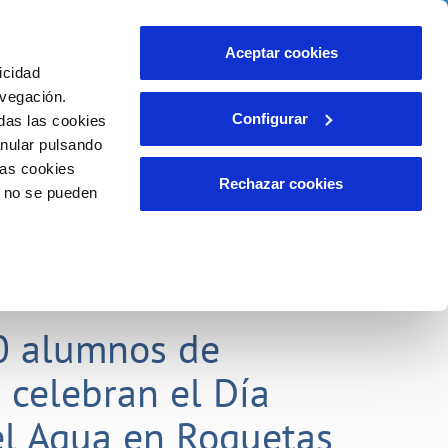
idad
Ayuda
Contáctanos
Aceptar cookies
icidad
Área de clientes
 compromisos
avegación.
Configurar
das las cookies
anular pulsando
EMPLEO
INCIDENCIAS
las cookies
Comunica anomalías o posibles
Rechazar cookies
o no se pueden
fraudes
liente)
o
Reclamaciones
0 alumnos de
 celebran el Día
l Agua en Roquetas