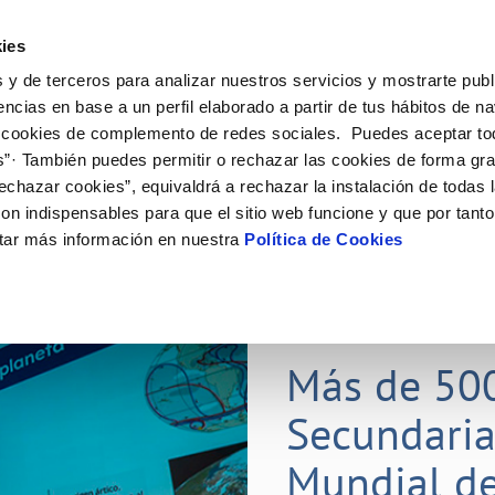
ES
Actual
ies
 y de terceros para analizar nuestros servicios y mostrarte publ
Tu Servicio
Tu Agua
Conócenos
Nuestros
encias en base a un perfil elaborado a partir de tus hábitos de n
 cookies de complemento de redes sociales. Puedes aceptar to
s”· También puedes permitir o rechazar las cookies de forma gr
N AL CLIENTE
D
Y CUMPLIMIENTO
NTRATOS
COMPROMISO DE SERVICIO
CUIDADOS DEL AGUA
CONTRATACIÓN
MODIFICACIÓN DE DATOS
echazar cookies”, equivaldrá a rechazar la instalación de todas 
AS DE GESTIÓN Y CERTIFICADOS
 de contacto
calidad del agua
bio de titular
Carta de compromisos
Consejos de ahorro
Licitaciones en curso
Actualizar datos bancarios
on indispensables para que el sitio web funcione y que por tant
via
a de suministro
Customer Counsel (Defensa del c
Medidas contra la sequía
Actualizar datos de domicili
tar más información en nuestra
Política de Cookies
s de videointerpretación en LSE
a de suministro
Normativa del servicio
Actualizar datos personales
obras y afectaciones
icitud de Acometida
Programa CONTIGO
ación de fuga interior
umentación contratación
25 MAR 2026
tación e impresos
orme obras
Más de 50
Secundaria
VER TODAS LAS GESTIONES
Mundial de