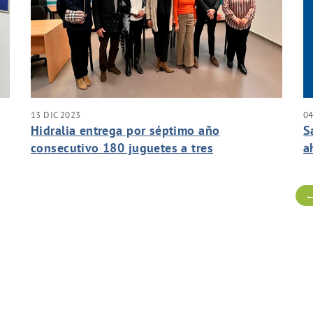
13 DIC 2023
04
Hidralia entrega por séptimo año
S
consecutivo 180 juguetes a tres
a
asociaciones de Marbella
s
←