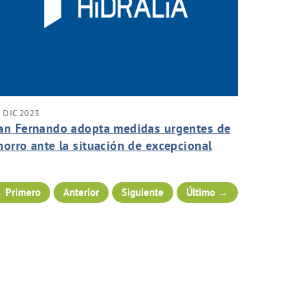
 DIC 2023
an Fernando adopta medidas urgentes de
horro ante la situación de excepcional
equía
 Primero
Anterior
Siguiente
Último →