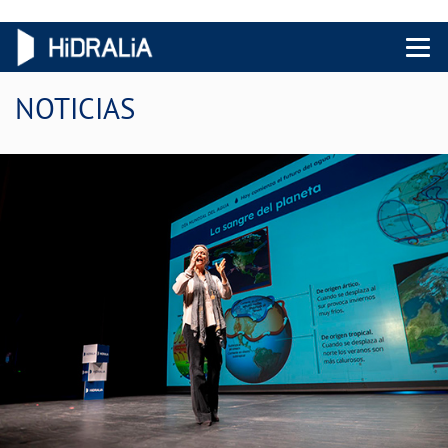
Menu 
NOTICIAS