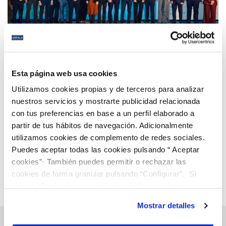
18 MAR 2026
Hidralia participa en el acto conmemorativo del
Esta página web usa cookies
40º aniversario de ASA Andalucía en Sevilla
Utilizamos cookies propias y de terceros para analizar
nuestros servicios y mostrarte publicidad relacionada
con tus preferencias en base a un perfil elaborado a
Anterior
Siguiente
partir de tus hábitos de navegación. Adicionalmente
utilizamos cookies de complemento de redes sociales.
Puedes aceptar todas las cookies pulsando “ Aceptar
Página 4 de 112
cookies”· También puedes permitir o rechazar las
cookies de forma granular pulsando “Configurar”. Si
pulsas “Rechazar cookies”, equivaldrá a rechazar la
instalación de todas las cookies salvo las necesarias que
Mostrar detalles
son indispensables para que el sitio web funcione y que
por tanto no se pueden desactivar. Puedes consultar