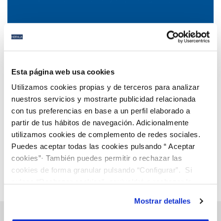
04 AGO 2022
Restricciones nocturnas de abastecimiento de
Esta página web usa cookies
agua en La Carlota
Utilizamos cookies propias y de terceros para analizar
nuestros servicios y mostrarte publicidad relacionada
con tus preferencias en base a un perfil elaborado a
Anterior
Siguiente
partir de tus hábitos de navegación. Adicionalmente
utilizamos cookies de complemento de redes sociales.
Puedes aceptar todas las cookies pulsando “ Aceptar
Página 42 de 112
cookies”· También puedes permitir o rechazar las
cookies de forma granular pulsando “Configurar”. Si
pulsas “Rechazar cookies”, equivaldrá a rechazar la
instalación de todas las cookies salvo las necesarias que
Mostrar detalles
son indispensables para que el sitio web funcione y que
por tanto no se pueden desactivar. Puedes consultar