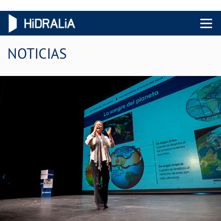
Menu 
NOTICIAS