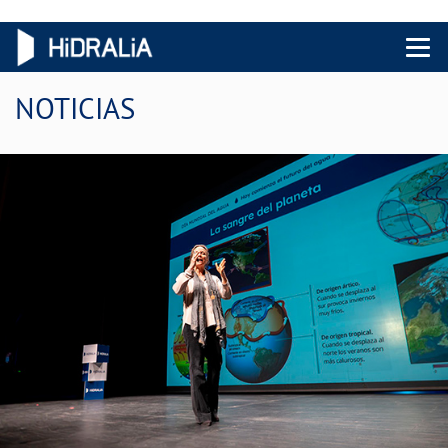
Menu 
NOTICIAS