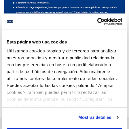
17 JUL 2023
Marbella amplía las medidas urgentes de ahorro
Esta página web usa cookies
de agua potable ante la situación de excepcional
Utilizamos cookies propias y de terceros para analizar
sequía
nuestros servicios y mostrarte publicidad relacionada
con tus preferencias en base a un perfil elaborado a
Anterior
Siguiente
partir de tus hábitos de navegación. Adicionalmente
utilizamos cookies de complemento de redes sociales.
Puedes aceptar todas las cookies pulsando “ Aceptar
Página 29 de 112
cookies”· También puedes permitir o rechazar las
cookies de forma granular pulsando “Configurar”. Si
pulsas “Rechazar cookies”, equivaldrá a rechazar la
instalación de todas las cookies salvo las necesarias que
Mostrar detalles
son indispensables para que el sitio web funcione y que
por tanto no se pueden desactivar. Puedes consultar