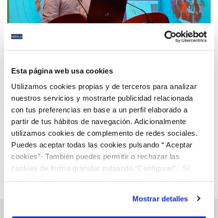
13 OCT 2022
Hidralia participa en el congreso de lanzamiento
Esta página web usa cookies
del proyecto internacional Waterverse, un
Utilizamos cookies propias y de terceros para analizar
ecosistema de gestión de datos al servicio del
nuestros servicios y mostrarte publicidad relacionada
agua
con tus preferencias en base a un perfil elaborado a
Anterior
Siguiente
partir de tus hábitos de navegación. Adicionalmente
utilizamos cookies de complemento de redes sociales.
Puedes aceptar todas las cookies pulsando “ Aceptar
Página 39 de 112
cookies”· También puedes permitir o rechazar las
cookies de forma granular pulsando “Configurar”. Si
pulsas “Rechazar cookies”, equivaldrá a rechazar la
instalación de todas las cookies salvo las necesarias que
Mostrar detalles
son indispensables para que el sitio web funcione y que
por tanto no se pueden desactivar. Puedes consultar