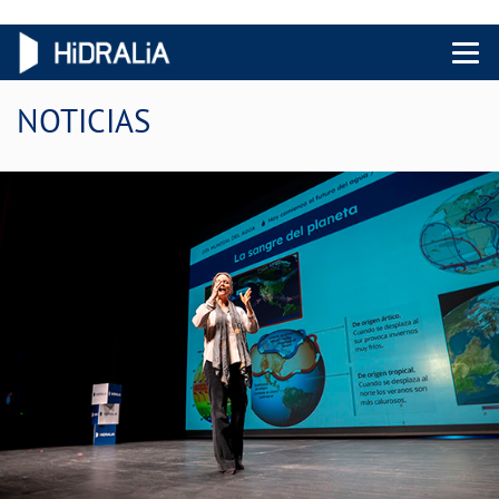
Menu 
NOTICIAS