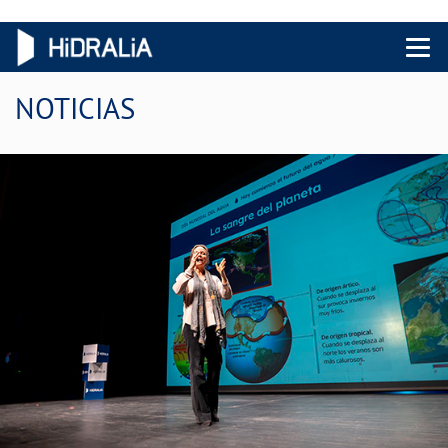
Menu 
NOTICIAS