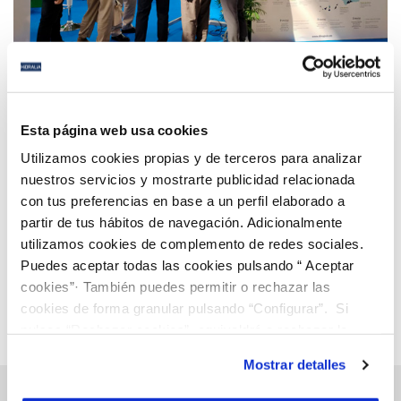
01 OCT 2021
Digitalización como eje transformador de las
Esta página web usa cookies
ciudades
Utilizamos cookies propias y de terceros para analizar
nuestros servicios y mostrarte publicidad relacionada
con tus preferencias en base a un perfil elaborado a
Anterior
Siguiente
partir de tus hábitos de navegación. Adicionalmente
utilizamos cookies de complemento de redes sociales.
Puedes aceptar todas las cookies pulsando “ Aceptar
Página 55 de 112
cookies”· También puedes permitir o rechazar las
cookies de forma granular pulsando “Configurar”. Si
pulsas “Rechazar cookies”, equivaldrá a rechazar la
instalación de todas las cookies salvo las necesarias que
Mostrar detalles
son indispensables para que el sitio web funcione y que
por tanto no se pueden desactivar. Puedes consultar