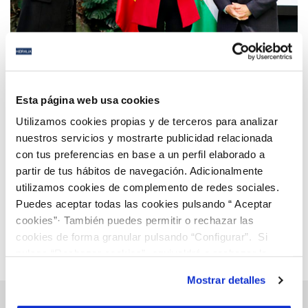
14 DIC 2020
Hidralia recibe el Premio de Medio Ambiente 2020
Esta página web usa cookies
de la Junta de Andalucía por su lucha contra el
Utilizamos cookies propias y de terceros para analizar
Cambio Climático
nuestros servicios y mostrarte publicidad relacionada
con tus preferencias en base a un perfil elaborado a
Anterior
Siguiente
partir de tus hábitos de navegación. Adicionalmente
utilizamos cookies de complemento de redes sociales.
Puedes aceptar todas las cookies pulsando “ Aceptar
Página 72 de 112
cookies”· También puedes permitir o rechazar las
cookies de forma granular pulsando “Configurar”. Si
pulsas “Rechazar cookies”, equivaldrá a rechazar la
instalación de todas las cookies salvo las necesarias que
Mostrar detalles
son indispensables para que el sitio web funcione y que
por tanto no se pueden desactivar. Puedes consultar