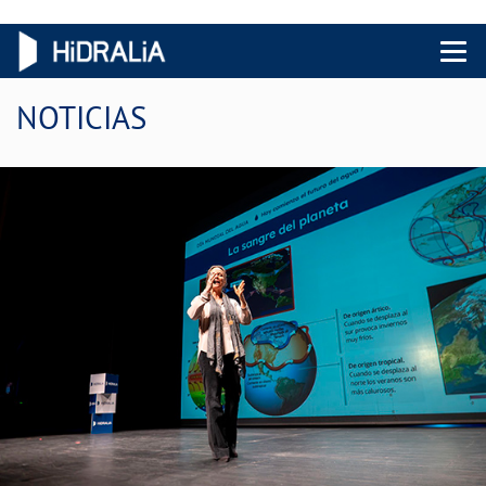
Menu 
NOTICIAS