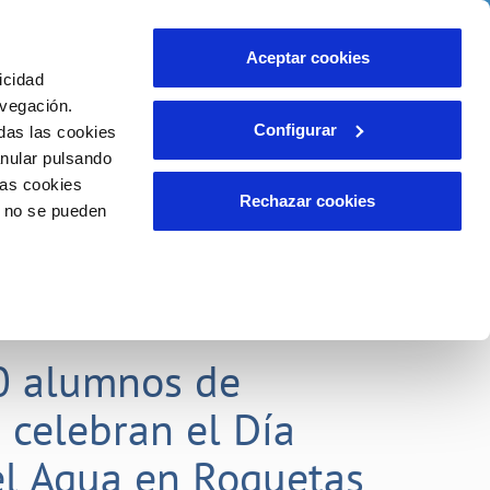
idad
Ayuda
Contáctanos
Aceptar cookies
icidad
Área de clientes
 compromisos
avegación.
Configurar
das las cookies
anular pulsando
EMPLEO
INCIDENCIAS
las cookies
Comunica anomalías o posibles
Rechazar cookies
o no se pueden
fraudes
liente)
o
Reclamaciones
0 alumnos de
 celebran el Día
l Agua en Roquetas