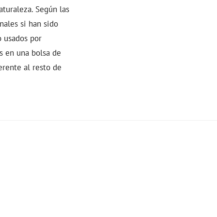
aturaleza. Según las
ales si han sido
o usados por
os en una bolsa de
erente al resto de