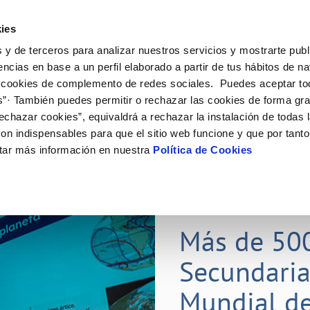
ES
Actual
ies
 y de terceros para analizar nuestros servicios y mostrarte publ
Tu Servicio
Tu Agua
Conócenos
Nuestros
encias en base a un perfil elaborado a partir de tus hábitos de n
 cookies de complemento de redes sociales. Puedes aceptar to
s”· También puedes permitir o rechazar las cookies de forma gr
N AL CLIENTE
D
Y CUMPLIMIENTO
NTRATOS
COMPROMISO DE SERVICIO
CUIDADOS DEL AGUA
CONTRATACIÓN
MODIFICACIÓN DE DATOS
echazar cookies”, equivaldrá a rechazar la instalación de todas 
AS DE GESTIÓN Y CERTIFICADOS
 de contacto
calidad del agua
bio de titular
Carta de compromisos
Consejos de ahorro
Licitaciones en curso
Actualizar datos bancarios
on indispensables para que el sitio web funcione y que por tant
via
a de suministro
Customer Counsel (Defensa del c
Medidas contra la sequía
Actualizar datos de domicili
tar más información en nuestra
Política de Cookies
s de videointerpretación en LSE
a de suministro
Normativa del servicio
Actualizar datos personales
obras y afectaciones
icitud de Acometida
Programa CONTIGO
ación de fuga interior
umentación contratación
25 MAR 2026
tación e impresos
orme obras
Más de 50
Secundaria
VER TODAS LAS GESTIONES
Mundial de