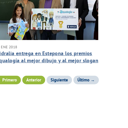
 ENE 2018
idralia entrega en Estepona los premios
qualogía al mejor dibujo y al mejor slogan
obre el uso responsable del agua
 Primero
Anterior
Siguiente
Último →