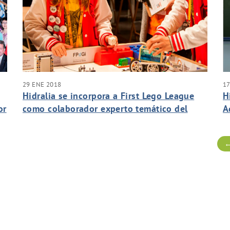
29 ENE 2018
17
Hidralia se incorpora a First Lego League
H
or
como colaborador experto temático del
A
desafío Hydro Dynamics
s
←