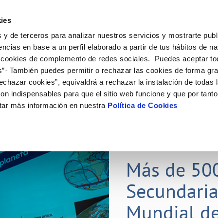
ES
Actual
ies
 y de terceros para analizar nuestros servicios y mostrarte publ
Tu Servicio
Tu Agua
Conócenos
Nuestros
encias en base a un perfil elaborado a partir de tus hábitos de n
 cookies de complemento de redes sociales. Puedes aceptar to
s”· También puedes permitir o rechazar las cookies de forma gr
N AL CLIENTE
D
Y CUMPLIMIENTO
NTRATOS
COMPROMISO DE SERVICIO
CUIDADOS DEL AGUA
CONTRATACIÓN
MODIFICACIÓN DE DATOS
echazar cookies”, equivaldrá a rechazar la instalación de todas 
AS DE GESTIÓN Y CERTIFICADOS
 de contacto
calidad del agua
bio de titular
Carta de compromisos
Consejos de ahorro
Licitaciones en curso
Actualizar datos bancarios
on indispensables para que el sitio web funcione y que por tant
via
a de suministro
Customer Counsel (Defensa del c
Medidas contra la sequía
Actualizar datos de domicili
tar más información en nuestra
Política de Cookies
s de videointerpretación en LSE
a de suministro
Normativa del servicio
Actualizar datos personales
obras y afectaciones
icitud de Acometida
Programa CONTIGO
ación de fuga interior
umentación contratación
25 MAR 2026
tación e impresos
orme obras
Más de 50
Secundaria
VER TODAS LAS GESTIONES
Mundial de