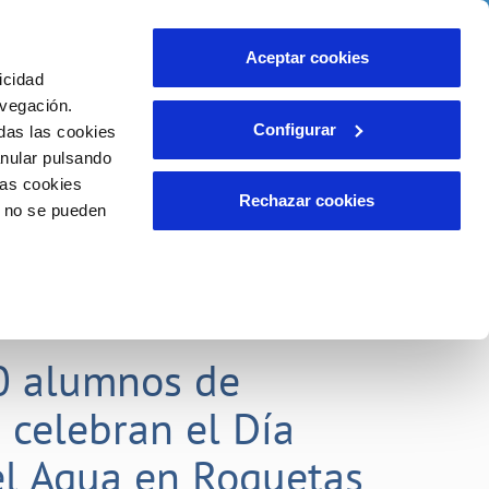
idad
Ayuda
Contáctanos
Aceptar cookies
icidad
Área de clientes
 compromisos
avegación.
Configurar
das las cookies
anular pulsando
EMPLEO
INCIDENCIAS
las cookies
Comunica anomalías o posibles
Rechazar cookies
o no se pueden
fraudes
liente)
o
Reclamaciones
0 alumnos de
 celebran el Día
l Agua en Roquetas