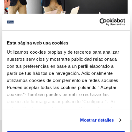
28 ENE 2019
Hidralia y Fundación Aquae organizan el
Esta página web usa cookies
Stockholm Junior Water Prize, el ‘Nobel’ del agua
Utilizamos cookies propias y de terceros para analizar
juvenil
nuestros servicios y mostrarte publicidad relacionada
con tus preferencias en base a un perfil elaborado a
Anterior
Siguiente
partir de tus hábitos de navegación. Adicionalmente
utilizamos cookies de complemento de redes sociales.
Puedes aceptar todas las cookies pulsando “ Aceptar
Página 101 de 112
cookies”· También puedes permitir o rechazar las
cookies de forma granular pulsando “Configurar”. Si
pulsas “Rechazar cookies”, equivaldrá a rechazar la
instalación de todas las cookies salvo las necesarias que
Mostrar detalles
son indispensables para que el sitio web funcione y que
por tanto no se pueden desactivar. Puedes consultar