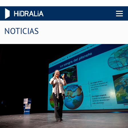
Menu 
NOTICIAS