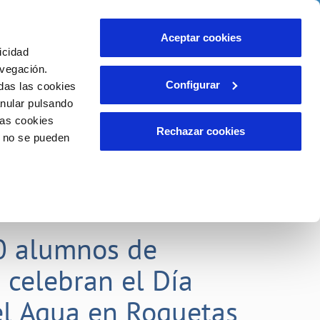
idad
Ayuda
Contáctanos
Aceptar cookies
icidad
Área de clientes
 compromisos
avegación.
Configurar
das las cookies
anular pulsando
EMPLEO
INCIDENCIAS
las cookies
Comunica anomalías o posibles
Rechazar cookies
o no se pueden
fraudes
liente)
o
Reclamaciones
0 alumnos de
 celebran el Día
l Agua en Roquetas