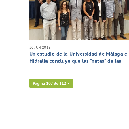
20 JUN 2018
Un estudio de la Universidad de Málaga e
Hidralia concluye que las “natas” de las
costas de Málaga son inofensivas
Página 107 de 112