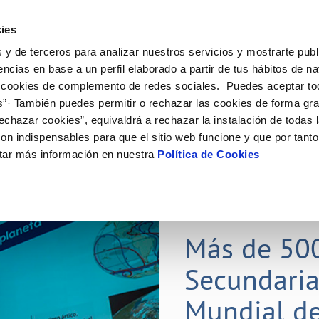
ES
Actual
ies
 y de terceros para analizar nuestros servicios y mostrarte publ
Tu Servicio
Tu Agua
Conócenos
Nuestros
encias en base a un perfil elaborado a partir de tus hábitos de n
 cookies de complemento de redes sociales. Puedes aceptar to
s”· También puedes permitir o rechazar las cookies de forma gr
N AL CLIENTE
D
Y CUMPLIMIENTO
NTRATOS
COMPROMISO DE SERVICIO
CUIDADOS DEL AGUA
CONTRATACIÓN
MODIFICACIÓN DE DATOS
echazar cookies”, equivaldrá a rechazar la instalación de todas 
AS DE GESTIÓN Y CERTIFICADOS
 de contacto
calidad del agua
bio de titular
Carta de compromisos
Consejos de ahorro
Licitaciones en curso
Actualizar datos bancarios
on indispensables para que el sitio web funcione y que por tant
via
a de suministro
Customer Counsel (Defensa del c
Medidas contra la sequía
Actualizar datos de domicili
tar más información en nuestra
Política de Cookies
s de videointerpretación en LSE
a de suministro
Normativa del servicio
Actualizar datos personales
obras y afectaciones
icitud de Acometida
Programa CONTIGO
ación de fuga interior
umentación contratación
25 MAR 2026
tación e impresos
orme obras
Más de 50
Secundaria
VER TODAS LAS GESTIONES
Mundial de