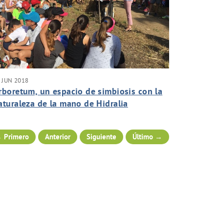
 JUN 2018
rboretum, un espacio de simbiosis con la
aturaleza de la mano de Hidralia
 Primero
Anterior
Siguiente
Último →