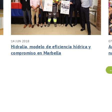
14 JUN 2018
07
Hidralia, modelo de eficiencia hídrica y
A
compromiso en Marbella
n
←