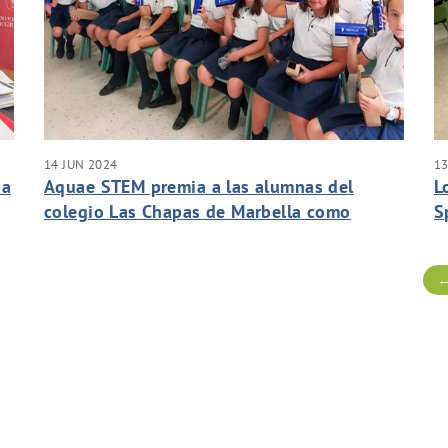
14 JUN 2024
13
ua
Aquae STEM premia a las alumnas del
L
colegio Las Chapas de Marbella como
S
centro más colaborador del curso
d
I
←