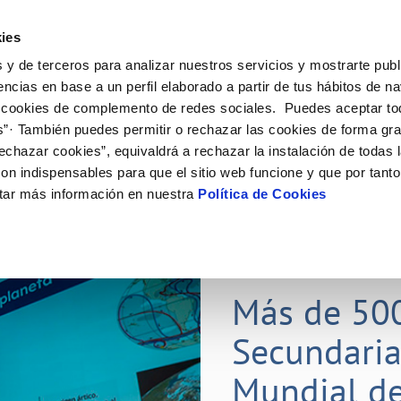
ES
Actual
ies
 y de terceros para analizar nuestros servicios y mostrarte publ
Tu Servicio
Tu Agua
Conócenos
Nuestros
encias en base a un perfil elaborado a partir de tus hábitos de n
 cookies de complemento de redes sociales. Puedes aceptar to
s”· También puedes permitir o rechazar las cookies de forma gr
N AL CLIENTE
D
Y CUMPLIMIENTO
NTRATOS
COMPROMISO DE SERVICIO
CUIDADOS DEL AGUA
CONTRATACIÓN
MODIFICACIÓN DE DATOS
echazar cookies”, equivaldrá a rechazar la instalación de todas 
AS DE GESTIÓN Y CERTIFICADOS
 de contacto
calidad del agua
bio de titular
Carta de compromisos
Consejos de ahorro
Licitaciones en curso
Actualizar datos bancarios
on indispensables para que el sitio web funcione y que por tant
via
a de suministro
Customer Counsel (Defensa del c
Medidas contra la sequía
Actualizar datos de domicili
tar más información en nuestra
Política de Cookies
s de videointerpretación en LSE
a de suministro
Normativa del servicio
Actualizar datos personales
obras y afectaciones
icitud de Acometida
Programa CONTIGO
ación de fuga interior
umentación contratación
25 MAR 2026
tación e impresos
orme obras
Más de 50
Secundaria
VER TODAS LAS GESTIONES
Mundial de