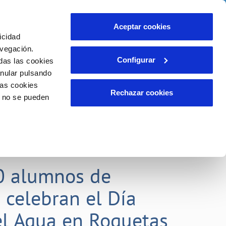
idad
Ayuda
Contáctanos
Aceptar cookies
icidad
Área de clientes
 compromisos
avegación.
Configurar
das las cookies
anular pulsando
EMPLEO
INCIDENCIAS
las cookies
Comunica anomalías o posibles
Rechazar cookies
o no se pueden
fraudes
liente)
o
Reclamaciones
0 alumnos de
 celebran el Día
l Agua en Roquetas