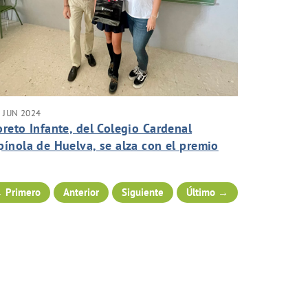
 JUN 2024
oreto Infante, del Colegio Cardenal
pínola de Huelva, se alza con el premio
el X Certamen Andaluz de Relatos de Agua
nteligente
 Primero
Anterior
Siguiente
Último →