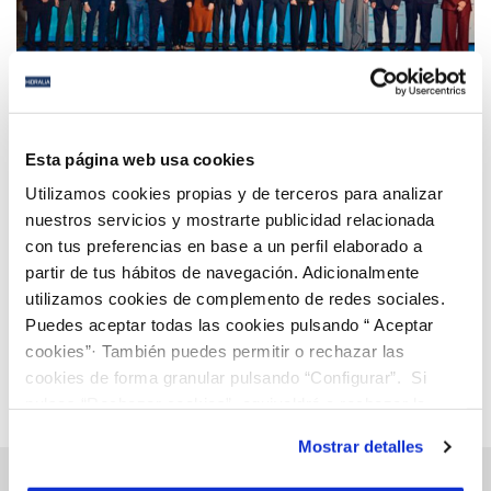
18 MAR 2026
Hidralia participa en el acto conmemorativo del
Esta página web usa cookies
40º aniversario de ASA Andalucía en Sevilla
Utilizamos cookies propias y de terceros para analizar
nuestros servicios y mostrarte publicidad relacionada
con tus preferencias en base a un perfil elaborado a
Anterior
Siguiente
partir de tus hábitos de navegación. Adicionalmente
utilizamos cookies de complemento de redes sociales.
Puedes aceptar todas las cookies pulsando “ Aceptar
Página 4 de 112
cookies”· También puedes permitir o rechazar las
cookies de forma granular pulsando “Configurar”. Si
pulsas “Rechazar cookies”, equivaldrá a rechazar la
instalación de todas las cookies salvo las necesarias que
Mostrar detalles
son indispensables para que el sitio web funcione y que
por tanto no se pueden desactivar. Puedes consultar