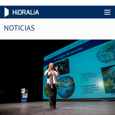
Menu 
NOTICIAS