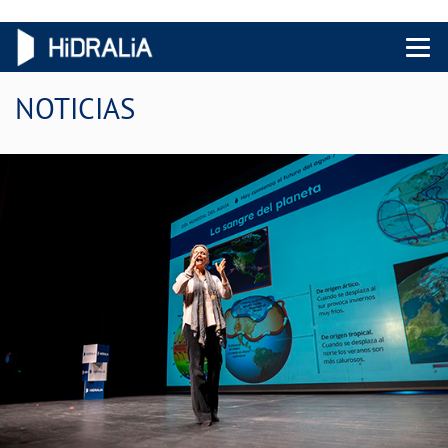
Menu 
NOTICIAS