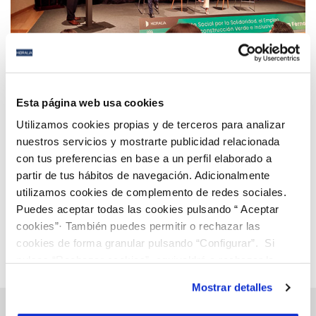
02 JUN 2021
Hidralia y el Ayuntamiento ponen en marcha el
Esta página web usa cookies
Pacto Social por la Solidaridad, el Empleo y la
Utilizamos cookies propias y de terceros para analizar
Reconstrucción Verde e Inclusiva de San Fernando
nuestros servicios y mostrarte publicidad relacionada
con tus preferencias en base a un perfil elaborado a
Anterior
Siguiente
partir de tus hábitos de navegación. Adicionalmente
utilizamos cookies de complemento de redes sociales.
Puedes aceptar todas las cookies pulsando “ Aceptar
Página 62 de 112
cookies”· También puedes permitir o rechazar las
cookies de forma granular pulsando “Configurar”. Si
pulsas “Rechazar cookies”, equivaldrá a rechazar la
instalación de todas las cookies salvo las necesarias que
Mostrar detalles
son indispensables para que el sitio web funcione y que
por tanto no se pueden desactivar. Puedes consultar