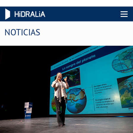
Menu 
NOTICIAS