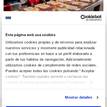
20 OCT 2020
La campaña ‘Cruz Roja Responde’ apoyada por
Esta página web usa cookies
Hidralia consigue 3.000 euros para atender a
Utilizamos cookies propias y de terceros para analizar
personas vulnerables
nuestros servicios y mostrarte publicidad relacionada
con tus preferencias en base a un perfil elaborado a
Anterior
Siguiente
partir de tus hábitos de navegación. Adicionalmente
utilizamos cookies de complemento de redes sociales.
Puedes aceptar todas las cookies pulsando “ Aceptar
Página 75 de 112
cookies”· También puedes permitir o rechazar las
cookies de forma granular pulsando “Configurar”. Si
pulsas “Rechazar cookies”, equivaldrá a rechazar la
instalación de todas las cookies salvo las necesarias que
Mostrar detalles
son indispensables para que el sitio web funcione y que
por tanto no se pueden desactivar. Puedes consultar