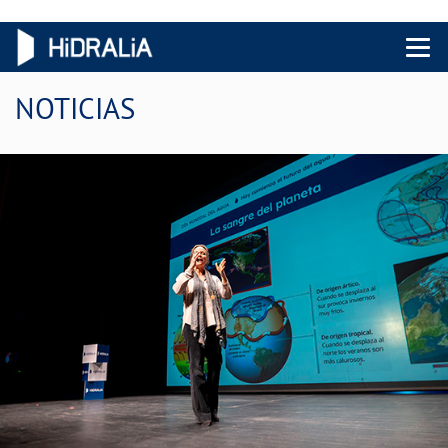
Menu 
NOTICIAS