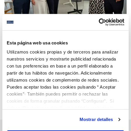
11 JUN 2026
Hidralia y A Toda Vela desarrollan unas ‘Jornadas
Esta página web usa cookies
de intercambio de sabidurías’
Utilizamos cookies propias y de terceros para analizar
nuestros servicios y mostrarte publicidad relacionada
con tus preferencias en base a un perfil elaborado a
Anterior
Siguiente
partir de tus hábitos de navegación. Adicionalmente
utilizamos cookies de complemento de redes sociales.
Puedes aceptar todas las cookies pulsando “ Aceptar
Página 1 de 112
cookies”· También puedes permitir o rechazar las
cookies de forma granular pulsando “Configurar”. Si
pulsas “Rechazar cookies”, equivaldrá a rechazar la
instalación de todas las cookies salvo las necesarias que
Mostrar detalles
son indispensables para que el sitio web funcione y que
por tanto no se pueden desactivar. Puedes consultar