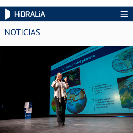
Menu 
NOTICIAS