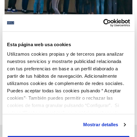
05 MAR 2018
Éxito de participación en Andalucía en los torneos
Esta página web usa cookies
de First Lego League con Hidralia y Fundación
Utilizamos cookies propias y de terceros para analizar
Aquae como expertos temáticos
nuestros servicios y mostrarte publicidad relacionada
con tus preferencias en base a un perfil elaborado a
Anterior
Siguiente
partir de tus hábitos de navegación. Adicionalmente
utilizamos cookies de complemento de redes sociales.
Puedes aceptar todas las cookies pulsando “ Aceptar
Página 111 de 112
cookies”· También puedes permitir o rechazar las
cookies de forma granular pulsando “Configurar”. Si
pulsas “Rechazar cookies”, equivaldrá a rechazar la
instalación de todas las cookies salvo las necesarias que
Mostrar detalles
son indispensables para que el sitio web funcione y que
por tanto no se pueden desactivar. Puedes consultar