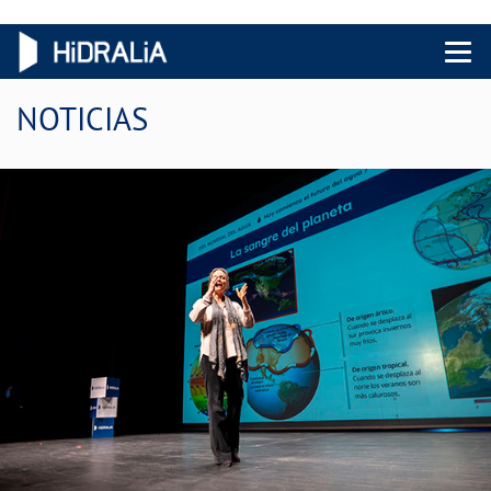
Menu 
NOTICIAS