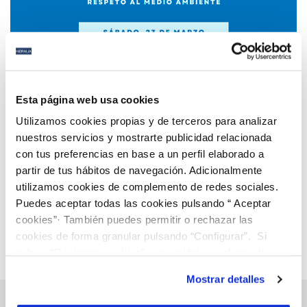
15 MAR 2024
Hidralia y el Ayuntamiento de Rincón de la Victoria
Esta página web usa cookies
celebran el Día Mundial del Agua con talleres de
Utilizamos cookies propias y de terceros para analizar
concienciación para los más pequeños del
nuestros servicios y mostrarte publicidad relacionada
municipio
con tus preferencias en base a un perfil elaborado a
Anterior
Siguiente
partir de tus hábitos de navegación. Adicionalmente
utilizamos cookies de complemento de redes sociales.
Puedes aceptar todas las cookies pulsando “ Aceptar
Página 21 de 112
cookies”· También puedes permitir o rechazar las
cookies de forma granular pulsando “Configurar”. Si
pulsas “Rechazar cookies”, equivaldrá a rechazar la
instalación de todas las cookies salvo las necesarias que
Mostrar detalles
son indispensables para que el sitio web funcione y que
por tanto no se pueden desactivar. Puedes consultar