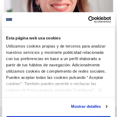
08 ABR 2026
El Patronato de Cetaqua Andalucía nombra como
Esta página web usa cookies
nueva gerente a Beatriz de la Loma
Utilizamos cookies propias y de terceros para analizar
nuestros servicios y mostrarte publicidad relacionada
con tus preferencias en base a un perfil elaborado a
Anterior
Siguiente
partir de tus hábitos de navegación. Adicionalmente
utilizamos cookies de complemento de redes sociales.
Puedes aceptar todas las cookies pulsando “ Aceptar
Página 3 de 112
cookies”· También puedes permitir o rechazar las
cookies de forma granular pulsando “Configurar”. Si
pulsas “Rechazar cookies”, equivaldrá a rechazar la
instalación de todas las cookies salvo las necesarias que
Mostrar detalles
son indispensables para que el sitio web funcione y que
por tanto no se pueden desactivar. Puedes consultar