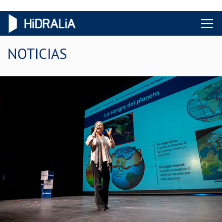
Menu 
NOTICIAS