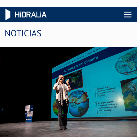
Menu 
NOTICIAS