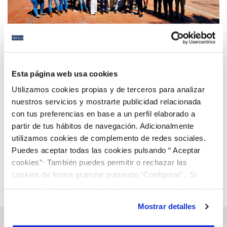
24 MAR 2021
Hidralia colaborará en la tercera fase del proyecto
Esta página web usa cookies
Green Angel aportando los materiales necesarios
Utilizamos cookies propias y de terceros para analizar
para la formación de los alumnos
nuestros servicios y mostrarte publicidad relacionada
con tus preferencias en base a un perfil elaborado a
Anterior
Siguiente
partir de tus hábitos de navegación. Adicionalmente
utilizamos cookies de complemento de redes sociales.
Puedes aceptar todas las cookies pulsando “ Aceptar
Página 65 de 112
cookies”· También puedes permitir o rechazar las
cookies de forma granular pulsando “Configurar”. Si
pulsas “Rechazar cookies”, equivaldrá a rechazar la
instalación de todas las cookies salvo las necesarias que
Mostrar detalles
son indispensables para que el sitio web funcione y que
por tanto no se pueden desactivar. Puedes consultar