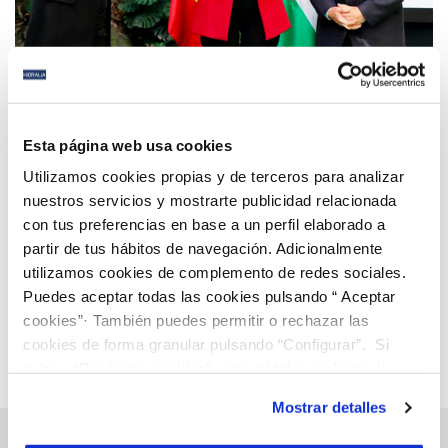
14 DIC 2020
Hidralia recibe el Premio de Medio Ambiente 2020
Esta página web usa cookies
de la Junta de Andalucía por su lucha contra el
Utilizamos cookies propias y de terceros para analizar
Cambio Climático
nuestros servicios y mostrarte publicidad relacionada
con tus preferencias en base a un perfil elaborado a
Anterior
Siguiente
partir de tus hábitos de navegación. Adicionalmente
utilizamos cookies de complemento de redes sociales.
Puedes aceptar todas las cookies pulsando “ Aceptar
Página 72 de 112
cookies”· También puedes permitir o rechazar las
cookies de forma granular pulsando “Configurar”. Si
pulsas “Rechazar cookies”, equivaldrá a rechazar la
instalación de todas las cookies salvo las necesarias que
Mostrar detalles
son indispensables para que el sitio web funcione y que
por tanto no se pueden desactivar. Puedes consultar