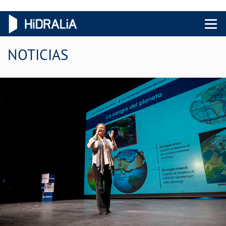
Menu 
NOTICIAS