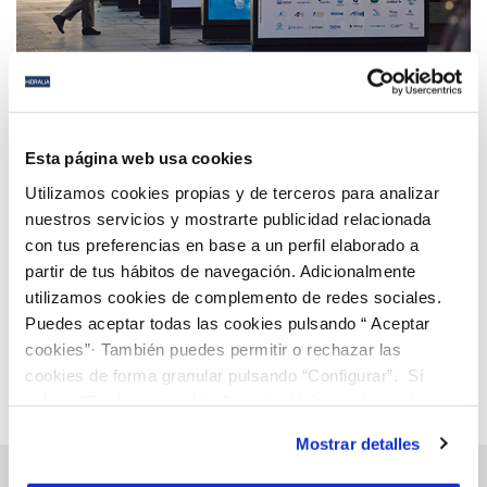
19 NOV 2025
ASA Andalucía celebra 40 años de compromiso con
Esta página web usa cookies
el agua con una exposición itinerante por las ocho
Utilizamos cookies propias y de terceros para analizar
provincias
nuestros servicios y mostrarte publicidad relacionada
con tus preferencias en base a un perfil elaborado a
Anterior
Siguiente
partir de tus hábitos de navegación. Adicionalmente
utilizamos cookies de complemento de redes sociales.
Puedes aceptar todas las cookies pulsando “ Aceptar
Página 8 de 112
cookies”· También puedes permitir o rechazar las
cookies de forma granular pulsando “Configurar”. Si
pulsas “Rechazar cookies”, equivaldrá a rechazar la
instalación de todas las cookies salvo las necesarias que
Mostrar detalles
son indispensables para que el sitio web funcione y que
por tanto no se pueden desactivar. Puedes consultar