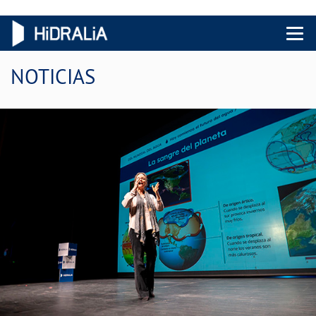
Menu 
NOTICIAS