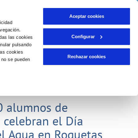
idad
Ayuda
Contáctanos
Aceptar cookies
icidad
Área de clientes
 compromisos
avegación.
Configurar
das las cookies
anular pulsando
EMPLEO
INCIDENCIAS
las cookies
Comunica anomalías o posibles
Rechazar cookies
o no se pueden
fraudes
liente)
o
Reclamaciones
0 alumnos de
 celebran el Día
l Agua en Roquetas