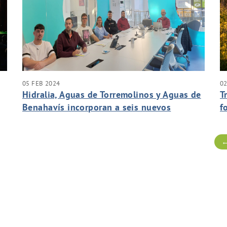
05 FEB 2024
02
Hidralia, Aguas de Torremolinos y Aguas de
T
Benahavís incorporan a seis nuevos
f
alumnos de FP Dual para realizar sus
C
prácticas profesionales
←