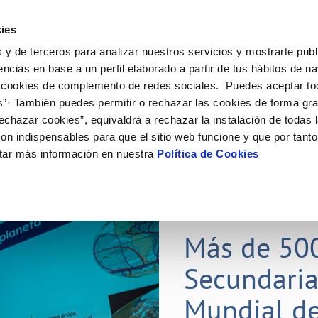
ES
Actual
ies
 y de terceros para analizar nuestros servicios y mostrarte publ
Tu Servicio
Tu Agua
Conócenos
Nuestros
encias en base a un perfil elaborado a partir de tus hábitos de n
 cookies de complemento de redes sociales. Puedes aceptar to
s”· También puedes permitir o rechazar las cookies de forma gr
N AL CLIENTE
D
Y CUMPLIMIENTO
NTRATOS
COMPROMISO DE SERVICIO
CUIDADOS DEL AGUA
CONTRATACIÓN
MODIFICACIÓN DE DATOS
echazar cookies”, equivaldrá a rechazar la instalación de todas 
AS DE GESTIÓN Y CERTIFICADOS
 de contacto
calidad del agua
bio de titular
Carta de compromisos
Consejos de ahorro
Licitaciones en curso
Actualizar datos bancarios
on indispensables para que el sitio web funcione y que por tant
via
a de suministro
Customer Counsel (Defensa del c
Medidas contra la sequía
Actualizar datos de domicili
tar más información en nuestra
Política de Cookies
s de videointerpretación en LSE
a de suministro
Normativa del servicio
Actualizar datos personales
obras y afectaciones
icitud de Acometida
Programa CONTIGO
ación de fuga interior
umentación contratación
25 MAR 2026
tación e impresos
orme obras
Más de 50
Secundaria
VER TODAS LAS GESTIONES
Mundial de