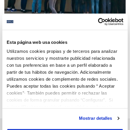
05 MAR 2018
Éxito de participación en Andalucía en los torneos
Esta página web usa cookies
de First Lego League con Hidralia y Fundación
Utilizamos cookies propias y de terceros para analizar
Aquae como expertos temáticos
nuestros servicios y mostrarte publicidad relacionada
con tus preferencias en base a un perfil elaborado a
Anterior
Siguiente
partir de tus hábitos de navegación. Adicionalmente
utilizamos cookies de complemento de redes sociales.
Puedes aceptar todas las cookies pulsando “ Aceptar
Página 111 de 112
cookies”· También puedes permitir o rechazar las
cookies de forma granular pulsando “Configurar”. Si
pulsas “Rechazar cookies”, equivaldrá a rechazar la
instalación de todas las cookies salvo las necesarias que
Mostrar detalles
son indispensables para que el sitio web funcione y que
por tanto no se pueden desactivar. Puedes consultar