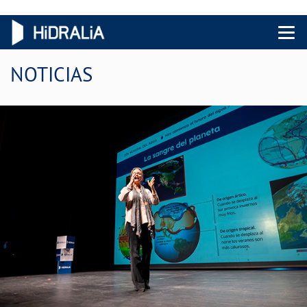
Menu 
NOTICIAS