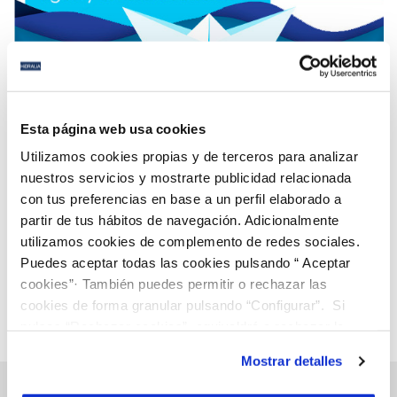
06 JUN 2022
El relato ‘La cuerda’ del onubense Antonio Ballester
Esta página web usa cookies
gana el VIII Certamen literario ‘relatos de Agua
Utilizamos cookies propias y de terceros para analizar
Inteligente’
nuestros servicios y mostrarte publicidad relacionada
con tus preferencias en base a un perfil elaborado a
Anterior
Siguiente
partir de tus hábitos de navegación. Adicionalmente
utilizamos cookies de complemento de redes sociales.
Puedes aceptar todas las cookies pulsando “ Aceptar
Página 44 de 112
cookies”· También puedes permitir o rechazar las
cookies de forma granular pulsando “Configurar”. Si
pulsas “Rechazar cookies”, equivaldrá a rechazar la
instalación de todas las cookies salvo las necesarias que
Mostrar detalles
son indispensables para que el sitio web funcione y que
por tanto no se pueden desactivar. Puedes consultar