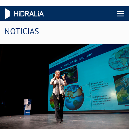
Menu 
NOTICIAS