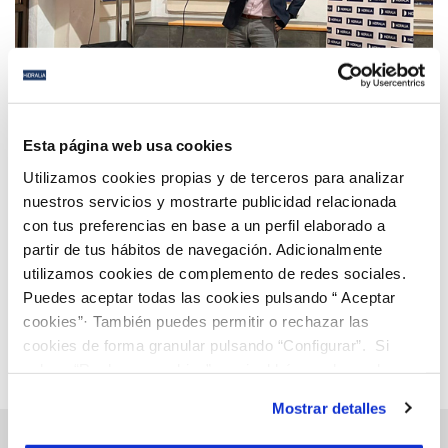
07 MAR 2022
Hidralia participa en el Tour del Talento con su
Esta página web usa cookies
apuesta por la FP Dual como cantera para el relevo
Utilizamos cookies propias y de terceros para analizar
generacional
nuestros servicios y mostrarte publicidad relacionada
con tus preferencias en base a un perfil elaborado a
Anterior
Siguiente
partir de tus hábitos de navegación. Adicionalmente
utilizamos cookies de complemento de redes sociales.
Puedes aceptar todas las cookies pulsando “ Aceptar
Página 48 de 112
cookies”· También puedes permitir o rechazar las
cookies de forma granular pulsando “Configurar”. Si
pulsas “Rechazar cookies”, equivaldrá a rechazar la
instalación de todas las cookies salvo las necesarias que
Mostrar detalles
son indispensables para que el sitio web funcione y que
por tanto no se pueden desactivar. Puedes consultar