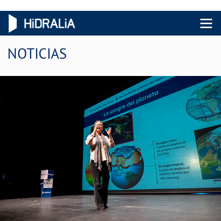
Menu 
NOTICIAS