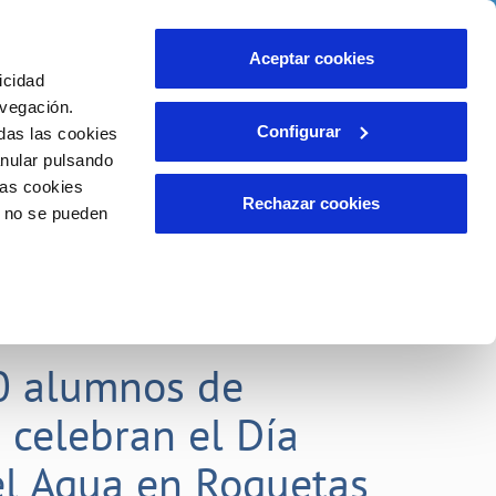
idad
Ayuda
Contáctanos
Aceptar cookies
icidad
Área de clientes
 compromisos
avegación.
Configurar
das las cookies
anular pulsando
EMPLEO
INCIDENCIAS
las cookies
Comunica anomalías o posibles
Rechazar cookies
o no se pueden
fraudes
liente)
o
Reclamaciones
0 alumnos de
 celebran el Día
l Agua en Roquetas