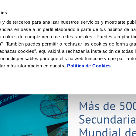
ES
Actual
ies
 y de terceros para analizar nuestros servicios y mostrarte publ
Tu Servicio
Tu Agua
Conócenos
Nuestros
encias en base a un perfil elaborado a partir de tus hábitos de n
 cookies de complemento de redes sociales. Puedes aceptar to
s”· También puedes permitir o rechazar las cookies de forma gr
N AL CLIENTE
D
Y CUMPLIMIENTO
NTRATOS
COMPROMISO DE SERVICIO
CUIDADOS DEL AGUA
CONTRATACIÓN
MODIFICACIÓN DE DATOS
echazar cookies”, equivaldrá a rechazar la instalación de todas 
AS DE GESTIÓN Y CERTIFICADOS
 de contacto
calidad del agua
bio de titular
Carta de compromisos
Consejos de ahorro
Licitaciones en curso
Actualizar datos bancarios
on indispensables para que el sitio web funcione y que por tant
via
a de suministro
Customer Counsel (Defensa del c
Medidas contra la sequía
Actualizar datos de domicili
tar más información en nuestra
Política de Cookies
s de videointerpretación en LSE
a de suministro
Normativa del servicio
Actualizar datos personales
obras y afectaciones
icitud de Acometida
Programa CONTIGO
ación de fuga interior
umentación contratación
25 MAR 2026
tación e impresos
orme obras
Más de 50
Secundaria
VER TODAS LAS GESTIONES
Mundial de