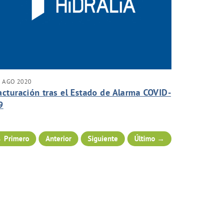
6 AGO 2020
acturación tras el Estado de Alarma COVID-
9
 Primero
Anterior
Siguiente
Último →