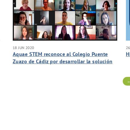
18 JUN 2020
26
Aquae STEM reconoce al Colegio Puente
H
Zuazo de Cádiz por desarrollar la solución
l
más original en el reto online
←