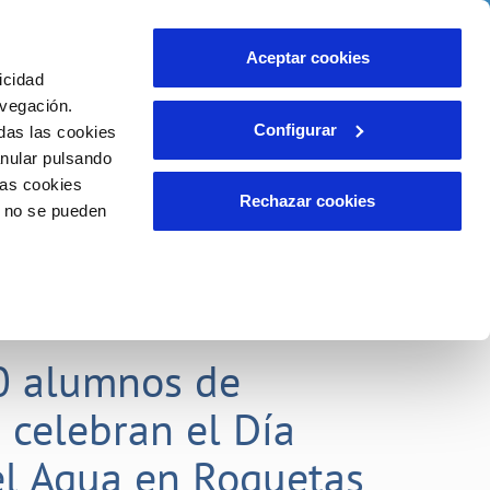
idad
Ayuda
Contáctanos
Aceptar cookies
icidad
Área de clientes
 compromisos
avegación.
Configurar
das las cookies
anular pulsando
EMPLEO
INCIDENCIAS
las cookies
Comunica anomalías o posibles
Rechazar cookies
o no se pueden
fraudes
liente)
o
Reclamaciones
0 alumnos de
 celebran el Día
l Agua en Roquetas