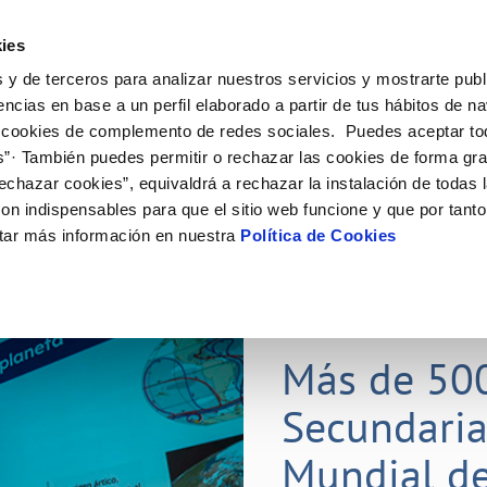
ES
Actual
ies
 y de terceros para analizar nuestros servicios y mostrarte publ
Tu Servicio
Tu Agua
Conócenos
Nuestros
encias en base a un perfil elaborado a partir de tus hábitos de n
 cookies de complemento de redes sociales. Puedes aceptar to
s”· También puedes permitir o rechazar las cookies de forma gr
N AL CLIENTE
D
Y CUMPLIMIENTO
NTRATOS
COMPROMISO DE SERVICIO
CUIDADOS DEL AGUA
CONTRATACIÓN
MODIFICACIÓN DE DATOS
echazar cookies”, equivaldrá a rechazar la instalación de todas 
AS DE GESTIÓN Y CERTIFICADOS
 de contacto
calidad del agua
bio de titular
Carta de compromisos
Consejos de ahorro
Licitaciones en curso
Actualizar datos bancarios
on indispensables para que el sitio web funcione y que por tant
via
a de suministro
Customer Counsel (Defensa del c
Medidas contra la sequía
Actualizar datos de domicili
tar más información en nuestra
Política de Cookies
s de videointerpretación en LSE
a de suministro
Normativa del servicio
Actualizar datos personales
obras y afectaciones
icitud de Acometida
Programa CONTIGO
ación de fuga interior
umentación contratación
25 MAR 2026
tación e impresos
orme obras
Más de 50
Secundaria
VER TODAS LAS GESTIONES
Mundial de