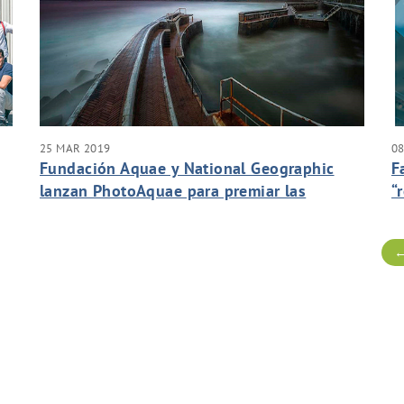
25 MAR 2019
0
Fundación Aquae y National Geographic
F
lanzan PhotoAquae para premiar las
“
mejores fotografías sobre el agua
←