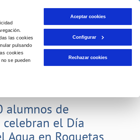
idad
Ayuda
Contáctanos
Aceptar cookies
icidad
Área de clientes
 compromisos
avegación.
Configurar
das las cookies
anular pulsando
EMPLEO
INCIDENCIAS
las cookies
Comunica anomalías o posibles
Rechazar cookies
o no se pueden
fraudes
liente)
o
Reclamaciones
0 alumnos de
 celebran el Día
l Agua en Roquetas