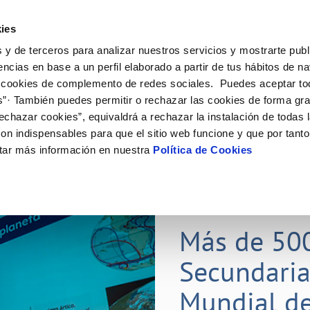
ES
Actual
ies
 y de terceros para analizar nuestros servicios y mostrarte publ
Tu Servicio
Tu Agua
Conócenos
Nuestros
encias en base a un perfil elaborado a partir de tus hábitos de n
 cookies de complemento de redes sociales. Puedes aceptar to
s”· También puedes permitir o rechazar las cookies de forma gr
N AL CLIENTE
D
Y CUMPLIMIENTO
NTRATOS
COMPROMISO DE SERVICIO
CUIDADOS DEL AGUA
CONTRATACIÓN
MODIFICACIÓN DE DATOS
echazar cookies”, equivaldrá a rechazar la instalación de todas 
AS DE GESTIÓN Y CERTIFICADOS
 de contacto
calidad del agua
bio de titular
Carta de compromisos
Consejos de ahorro
Licitaciones en curso
Actualizar datos bancarios
on indispensables para que el sitio web funcione y que por tant
via
a de suministro
Customer Counsel (Defensa del c
Medidas contra la sequía
Actualizar datos de domicili
tar más información en nuestra
Política de Cookies
s de videointerpretación en LSE
a de suministro
Normativa del servicio
Actualizar datos personales
obras y afectaciones
icitud de Acometida
Programa CONTIGO
ación de fuga interior
umentación contratación
25 MAR 2026
tación e impresos
orme obras
Más de 50
Secundaria
VER TODAS LAS GESTIONES
Mundial de