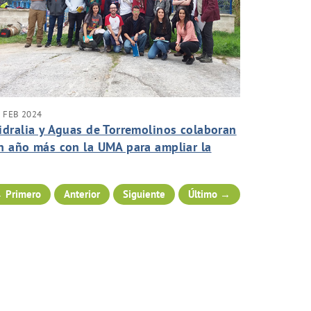
 FEB 2024
idralia y Aguas de Torremolinos colaboran
n año más con la UMA para ampliar la
ormación en gestión del agua
 Primero
Anterior
Siguiente
Último →