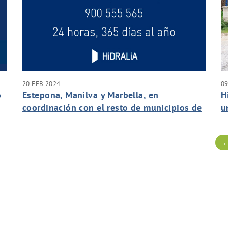
20 FEB 2024
09
o
Estepona, Manilva y Marbella, en
H
coordinación con el resto de municipios de
u
la Costa del Sol Occidental, implantan
f
nuevas medidas para controlar los efectos
←
de la sequía