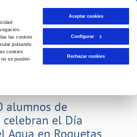
idad
Ayuda
Contáctanos
Aceptar cookies
icidad
Área de clientes
 compromisos
avegación.
Configurar
das las cookies
anular pulsando
EMPLEO
INCIDENCIAS
las cookies
Comunica anomalías o posibles
Rechazar cookies
o no se pueden
fraudes
liente)
o
Reclamaciones
0 alumnos de
 celebran el Día
l Agua en Roquetas