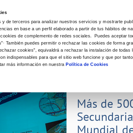
ES
Actual
ies
 y de terceros para analizar nuestros servicios y mostrarte publ
Tu Servicio
Tu Agua
Conócenos
Nuestros
encias en base a un perfil elaborado a partir de tus hábitos de n
 cookies de complemento de redes sociales. Puedes aceptar to
s”· También puedes permitir o rechazar las cookies de forma gr
N AL CLIENTE
D
Y CUMPLIMIENTO
NTRATOS
COMPROMISO DE SERVICIO
CUIDADOS DEL AGUA
CONTRATACIÓN
MODIFICACIÓN DE DATOS
echazar cookies”, equivaldrá a rechazar la instalación de todas 
AS DE GESTIÓN Y CERTIFICADOS
 de contacto
calidad del agua
bio de titular
Carta de compromisos
Consejos de ahorro
Licitaciones en curso
Actualizar datos bancarios
on indispensables para que el sitio web funcione y que por tant
via
a de suministro
Customer Counsel (Defensa del c
Medidas contra la sequía
Actualizar datos de domicili
tar más información en nuestra
Política de Cookies
s de videointerpretación en LSE
a de suministro
Normativa del servicio
Actualizar datos personales
obras y afectaciones
icitud de Acometida
Programa CONTIGO
ación de fuga interior
umentación contratación
25 MAR 2026
tación e impresos
orme obras
Más de 50
Secundaria
VER TODAS LAS GESTIONES
Mundial de