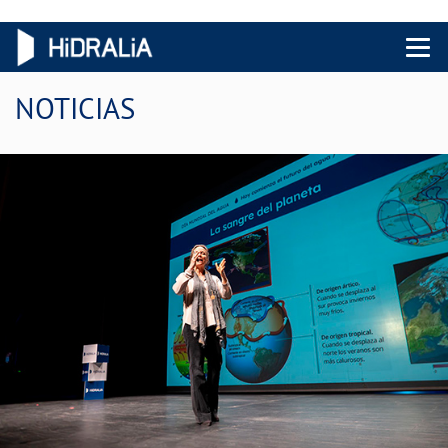
Menu 
NOTICIAS