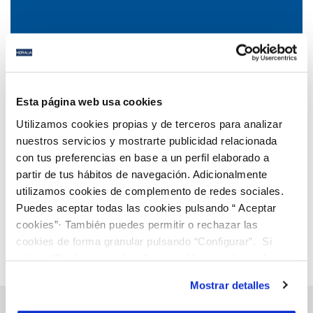
04 DIC 2023
San Fernando adopta medidas urgentes de ahorro
Esta página web usa cookies
ante la situación de excepcional sequía
Utilizamos cookies propias y de terceros para analizar
nuestros servicios y mostrarte publicidad relacionada
con tus preferencias en base a un perfil elaborado a
Anterior
Siguiente
partir de tus hábitos de navegación. Adicionalmente
utilizamos cookies de complemento de redes sociales.
Puedes aceptar todas las cookies pulsando “ Aceptar
Página 26 de 112
cookies”· También puedes permitir o rechazar las
cookies de forma granular pulsando “Configurar”. Si
pulsas “Rechazar cookies”, equivaldrá a rechazar la
instalación de todas las cookies salvo las necesarias que
Mostrar detalles
son indispensables para que el sitio web funcione y que
por tanto no se pueden desactivar. Puedes consultar