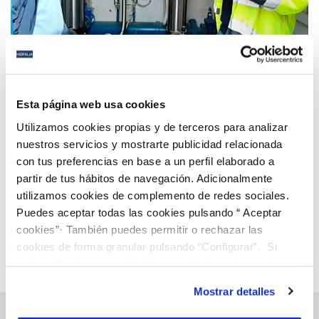
09 FEB 2021
Hidralia apuesta por la digitalización y la
Esta página web usa cookies
eficiencia en la gestión de pozos en Manilva
Utilizamos cookies propias y de terceros para analizar
nuestros servicios y mostrarte publicidad relacionada
con tus preferencias en base a un perfil elaborado a
Anterior
Siguiente
partir de tus hábitos de navegación. Adicionalmente
utilizamos cookies de complemento de redes sociales.
Puedes aceptar todas las cookies pulsando “ Aceptar
Página 69 de 112
cookies”· También puedes permitir o rechazar las
cookies de forma granular pulsando “Configurar”. Si
pulsas “Rechazar cookies”, equivaldrá a rechazar la
instalación de todas las cookies salvo las necesarias que
Mostrar detalles
son indispensables para que el sitio web funcione y que
por tanto no se pueden desactivar. Puedes consultar