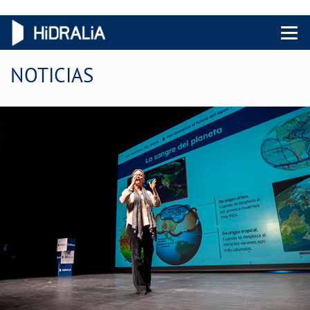
Menu 
NOTICIAS