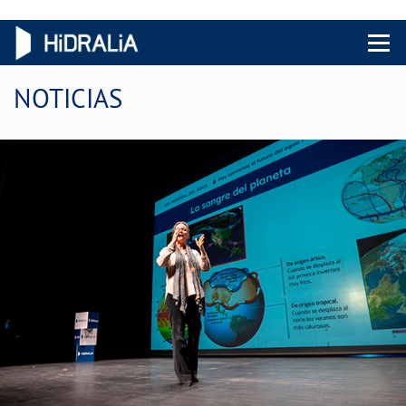
Menu 
NOTICIAS