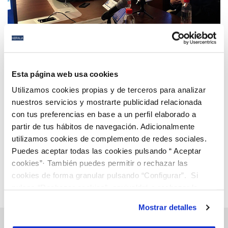
06 JUN 2019
Suez España e Hidralia, modelos de gestión
Esta página web usa cookies
sostenible en la Misión Técnica Internacional a su
Utilizamos cookies propias y de terceros para analizar
paso por Sevilla
nuestros servicios y mostrarte publicidad relacionada
con tus preferencias en base a un perfil elaborado a
Anterior
Siguiente
partir de tus hábitos de navegación. Adicionalmente
utilizamos cookies de complemento de redes sociales.
Puedes aceptar todas las cookies pulsando “ Aceptar
Página 93 de 112
cookies”· También puedes permitir o rechazar las
cookies de forma granular pulsando “Configurar”. Si
pulsas “Rechazar cookies”, equivaldrá a rechazar la
instalación de todas las cookies salvo las necesarias que
Mostrar detalles
son indispensables para que el sitio web funcione y que
por tanto no se pueden desactivar. Puedes consultar