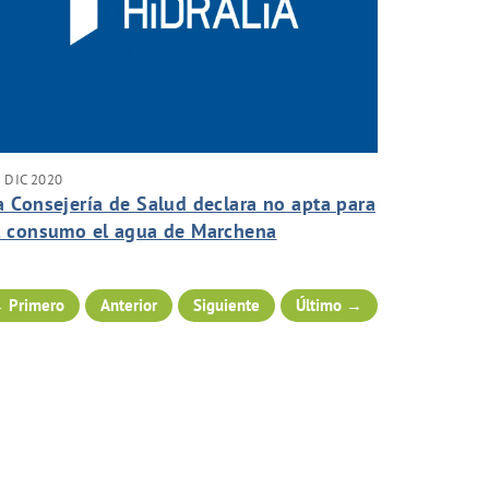
 DIC 2020
a Consejería de Salud declara no apta para
l consumo el agua de Marchena
 Primero
Anterior
Siguiente
Último →