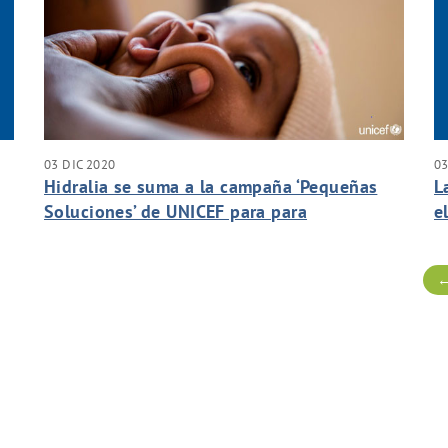
03 DIC 2020
03
Hidralia se suma a la campaña ‘Pequeñas
L
Soluciones’ de UNICEF para para
e
concienciar sobre la importancia de la
vacunación infantil
←