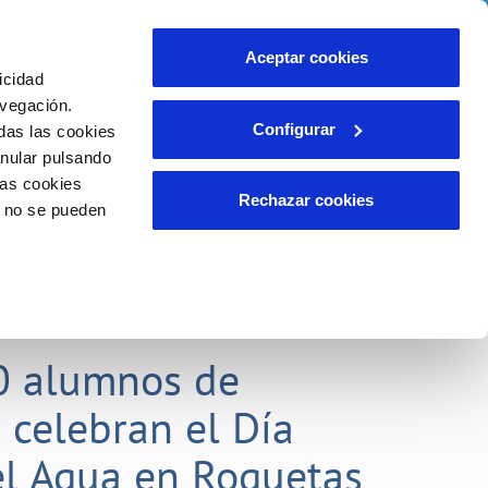
idad
Ayuda
Contáctanos
Aceptar cookies
icidad
Área de clientes
 compromisos
avegación.
Configurar
das las cookies
anular pulsando
EMPLEO
INCIDENCIAS
las cookies
Comunica anomalías o posibles
Rechazar cookies
o no se pueden
fraudes
liente)
o
Reclamaciones
0 alumnos de
 celebran el Día
l Agua en Roquetas