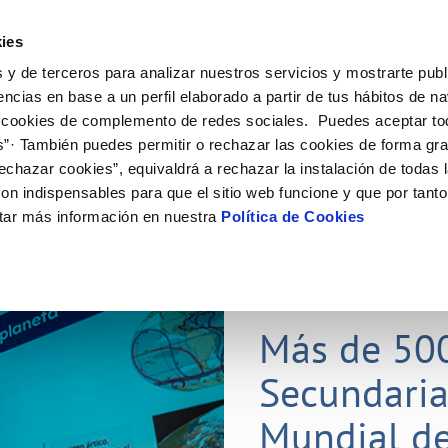
ES
Actual
ies
 y de terceros para analizar nuestros servicios y mostrarte publ
Tu Servicio
Tu Agua
Conócenos
Nuestros
encias en base a un perfil elaborado a partir de tus hábitos de n
 cookies de complemento de redes sociales. Puedes aceptar to
s”· También puedes permitir o rechazar las cookies de forma gr
N AL CLIENTE
D
Y CUMPLIMIENTO
NTRATOS
COMPROMISO DE SERVICIO
CUIDADOS DEL AGUA
CONTRATACIÓN
MODIFICACIÓN DE DATOS
echazar cookies”, equivaldrá a rechazar la instalación de todas 
AS DE GESTIÓN Y CERTIFICADOS
 de contacto
calidad del agua
bio de titular
Carta de compromisos
Consejos de ahorro
Licitaciones en curso
Actualizar datos bancarios
on indispensables para que el sitio web funcione y que por tant
via
a de suministro
Customer Counsel (Defensa del c
Medidas contra la sequía
Actualizar datos de domicili
tar más información en nuestra
Política de Cookies
s de videointerpretación en LSE
a de suministro
Normativa del servicio
Actualizar datos personales
obras y afectaciones
icitud de Acometida
Programa CONTIGO
ación de fuga interior
umentación contratación
25 MAR 2026
tación e impresos
orme obras
Más de 50
Secundaria
VER TODAS LAS GESTIONES
Mundial de