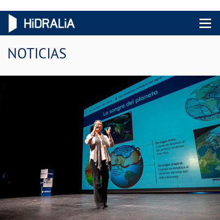
Menu 
NOTICIAS