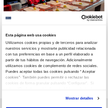
20 OCT 2020
La campaña ‘Cruz Roja Responde’ apoyada por
Esta página web usa cookies
Hidralia consigue 3.000 euros para atender a
Utilizamos cookies propias y de terceros para analizar
personas vulnerables
nuestros servicios y mostrarte publicidad relacionada
con tus preferencias en base a un perfil elaborado a
Anterior
Siguiente
partir de tus hábitos de navegación. Adicionalmente
utilizamos cookies de complemento de redes sociales.
Puedes aceptar todas las cookies pulsando “ Aceptar
Página 75 de 112
cookies”· También puedes permitir o rechazar las
cookies de forma granular pulsando “Configurar”. Si
pulsas “Rechazar cookies”, equivaldrá a rechazar la
instalación de todas las cookies salvo las necesarias que
Mostrar detalles
son indispensables para que el sitio web funcione y que
por tanto no se pueden desactivar. Puedes consultar