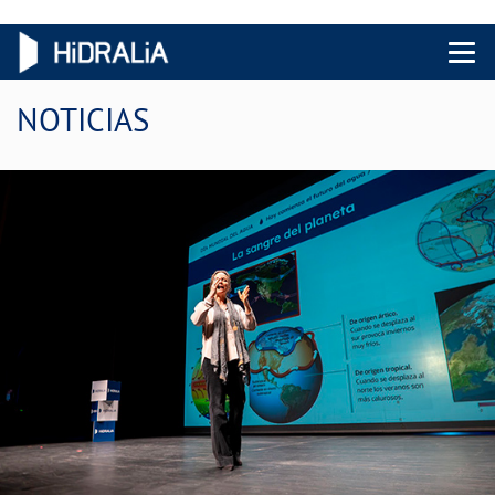
Menu 
NOTICIAS