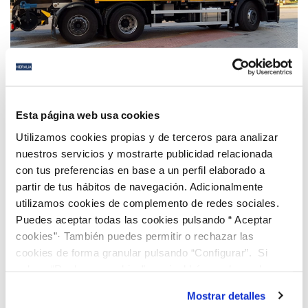
25 OCT 2018
Esta página web usa cookies
San Fernando mejora su servicio de alcantarillado
Utilizamos cookies propias y de terceros para analizar
con la renovación de parte de su flota
nuestros servicios y mostrarte publicidad relacionada
con tus preferencias en base a un perfil elaborado a
partir de tus hábitos de navegación. Adicionalmente
Anterior
Siguiente
utilizamos cookies de complemento de redes sociales.
Puedes aceptar todas las cookies pulsando “ Aceptar
cookies”· También puedes permitir o rechazar las
Página 105 de 112
cookies de forma granular pulsando “Configurar”. Si
pulsas “Rechazar cookies”, equivaldrá a rechazar la
instalación de todas las cookies salvo las necesarias que
Mostrar detalles
son indispensables para que el sitio web funcione y que