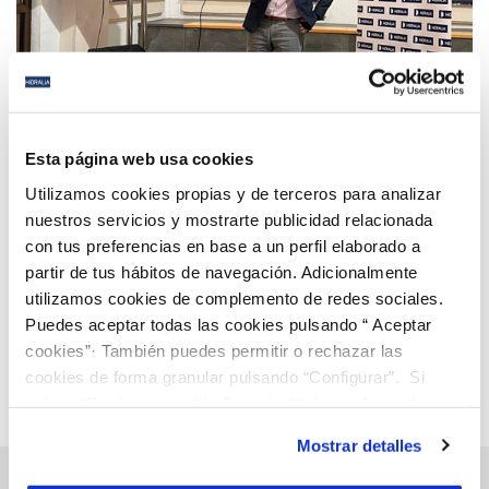
07 MAR 2022
Hidralia participa en el Tour del Talento con su
Esta página web usa cookies
apuesta por la FP Dual como cantera para el relevo
Utilizamos cookies propias y de terceros para analizar
generacional
nuestros servicios y mostrarte publicidad relacionada
con tus preferencias en base a un perfil elaborado a
Anterior
Siguiente
partir de tus hábitos de navegación. Adicionalmente
utilizamos cookies de complemento de redes sociales.
Puedes aceptar todas las cookies pulsando “ Aceptar
Página 48 de 112
cookies”· También puedes permitir o rechazar las
cookies de forma granular pulsando “Configurar”. Si
pulsas “Rechazar cookies”, equivaldrá a rechazar la
instalación de todas las cookies salvo las necesarias que
Mostrar detalles
son indispensables para que el sitio web funcione y que
por tanto no se pueden desactivar. Puedes consultar