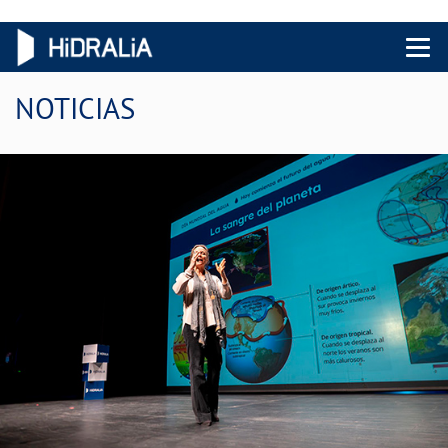
Menu 
NOTICIAS