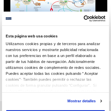
10 FEB 2022
Hidralia participa en la jornada “Alianzas y
Esta página web usa cookies
economía circular” organizada por la FAMP para
Utilizamos cookies propias y de terceros para analizar
poner en valor su modelo de biofactoría
nuestros servicios y mostrarte publicidad relacionada
con tus preferencias en base a un perfil elaborado a
Anterior
Siguiente
partir de tus hábitos de navegación. Adicionalmente
utilizamos cookies de complemento de redes sociales.
Puedes aceptar todas las cookies pulsando “ Aceptar
Página 49 de 112
cookies”· También puedes permitir o rechazar las
cookies de forma granular pulsando “Configurar”. Si
pulsas “Rechazar cookies”, equivaldrá a rechazar la
instalación de todas las cookies salvo las necesarias que
Mostrar detalles
son indispensables para que el sitio web funcione y que
por tanto no se pueden desactivar. Puedes consultar