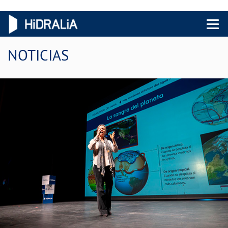
Menu 
NOTICIAS