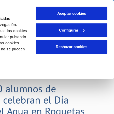
idad
Ayuda
Contáctanos
Aceptar cookies
icidad
Área de clientes
 compromisos
avegación.
Configurar
das las cookies
anular pulsando
EMPLEO
INCIDENCIAS
las cookies
Comunica anomalías o posibles
Rechazar cookies
o no se pueden
fraudes
liente)
o
Reclamaciones
0 alumnos de
 celebran el Día
l Agua en Roquetas