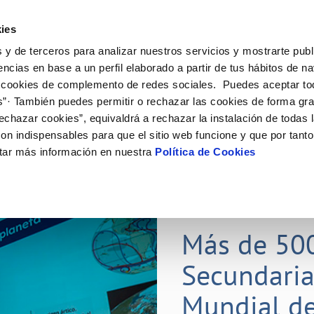
ES
Actual
ies
 y de terceros para analizar nuestros servicios y mostrarte publ
Tu Servicio
Tu Agua
Conócenos
Nuestros
encias en base a un perfil elaborado a partir de tus hábitos de n
 cookies de complemento de redes sociales. Puedes aceptar to
s”· También puedes permitir o rechazar las cookies de forma gr
N AL CLIENTE
D
Y CUMPLIMIENTO
NTRATOS
COMPROMISO DE SERVICIO
CUIDADOS DEL AGUA
CONTRATACIÓN
MODIFICACIÓN DE DATOS
echazar cookies”, equivaldrá a rechazar la instalación de todas 
AS DE GESTIÓN Y CERTIFICADOS
 de contacto
calidad del agua
bio de titular
Carta de compromisos
Consejos de ahorro
Licitaciones en curso
Actualizar datos bancarios
on indispensables para que el sitio web funcione y que por tant
via
a de suministro
Customer Counsel (Defensa del c
Medidas contra la sequía
Actualizar datos de domicili
tar más información en nuestra
Política de Cookies
s de videointerpretación en LSE
a de suministro
Normativa del servicio
Actualizar datos personales
obras y afectaciones
icitud de Acometida
Programa CONTIGO
ación de fuga interior
umentación contratación
25 MAR 2026
tación e impresos
orme obras
Más de 50
Secundaria
VER TODAS LAS GESTIONES
Mundial de