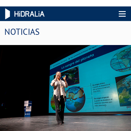
Menu 
NOTICIAS