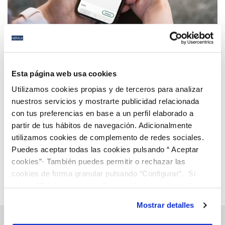
21 MAY 2025
Hidralia integra bizum para facilitar el abono de
Esta página web usa cookies
los recibos a sus usuarios
Utilizamos cookies propias y de terceros para analizar
nuestros servicios y mostrarte publicidad relacionada
con tus preferencias en base a un perfil elaborado a
Anterior
Siguiente
partir de tus hábitos de navegación. Adicionalmente
utilizamos cookies de complemento de redes sociales.
Puedes aceptar todas las cookies pulsando “ Aceptar
Página 11 de 112
cookies”· También puedes permitir o rechazar las
cookies de forma granular pulsando “Configurar”. Si
pulsas “Rechazar cookies”, equivaldrá a rechazar la
instalación de todas las cookies salvo las necesarias que
Mostrar detalles
son indispensables para que el sitio web funcione y que
por tanto no se pueden desactivar. Puedes consultar