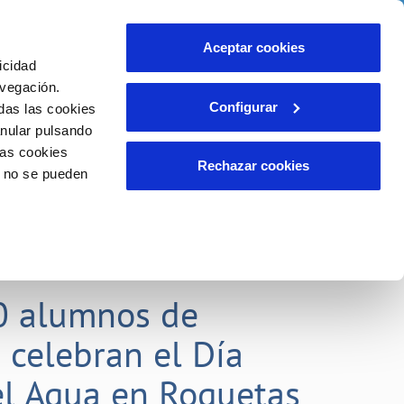
idad
Ayuda
Contáctanos
Aceptar cookies
icidad
Área de clientes
 compromisos
avegación.
Configurar
das las cookies
anular pulsando
EMPLEO
INCIDENCIAS
las cookies
Comunica anomalías o posibles
Rechazar cookies
o no se pueden
fraudes
liente)
o
Reclamaciones
0 alumnos de
 celebran el Día
l Agua en Roquetas