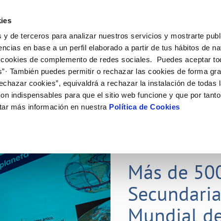
ES
Actual
ies
 y de terceros para analizar nuestros servicios y mostrarte publ
Tu Servicio
Tu Agua
Conócenos
Nuestros
encias en base a un perfil elaborado a partir de tus hábitos de n
 cookies de complemento de redes sociales. Puedes aceptar to
s”· También puedes permitir o rechazar las cookies de forma gr
N AL CLIENTE
D
Y CUMPLIMIENTO
NTRATOS
COMPROMISO DE SERVICIO
CUIDADOS DEL AGUA
CONTRATACIÓN
MODIFICACIÓN DE DATOS
echazar cookies”, equivaldrá a rechazar la instalación de todas 
AS DE GESTIÓN Y CERTIFICADOS
 de contacto
calidad del agua
bio de titular
Carta de compromisos
Consejos de ahorro
Licitaciones en curso
Actualizar datos bancarios
on indispensables para que el sitio web funcione y que por tant
via
a de suministro
Customer Counsel (Defensa del c
Medidas contra la sequía
Actualizar datos de domicili
tar más información en nuestra
Política de Cookies
s de videointerpretación en LSE
a de suministro
Normativa del servicio
Actualizar datos personales
obras y afectaciones
icitud de Acometida
Programa CONTIGO
ación de fuga interior
umentación contratación
25 MAR 2026
tación e impresos
orme obras
Más de 50
Secundaria
VER TODAS LAS GESTIONES
Mundial de