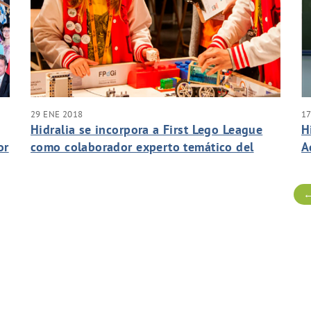
29 ENE 2018
17
Hidralia se incorpora a First Lego League
H
or
como colaborador experto temático del
A
desafío Hydro Dynamics
s
←