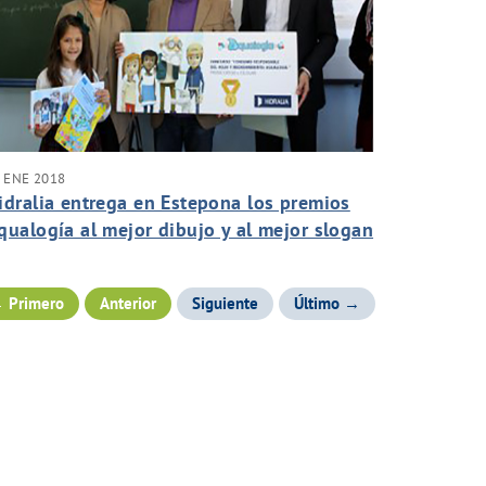
 ENE 2018
idralia entrega en Estepona los premios
qualogía al mejor dibujo y al mejor slogan
obre el uso responsable del agua
 Primero
Anterior
Siguiente
Último →