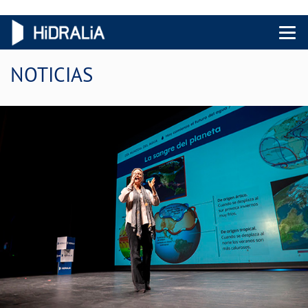
Menu 
NOTICIAS