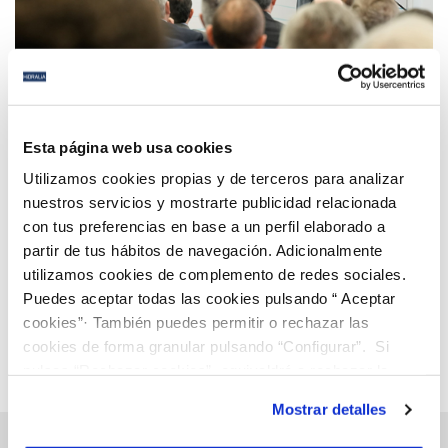
06 MAR 2025
Cetaqua Andalucía celebra su 10º aniversario
Esta página web usa cookies
consolidándose como polo de innovación en el
Utilizamos cookies propias y de terceros para analizar
sector del agua en la región
nuestros servicios y mostrarte publicidad relacionada
con tus preferencias en base a un perfil elaborado a
Anterior
Siguiente
partir de tus hábitos de navegación. Adicionalmente
utilizamos cookies de complemento de redes sociales.
Puedes aceptar todas las cookies pulsando “ Aceptar
Página 12 de 112
cookies”· También puedes permitir o rechazar las
cookies de forma granular pulsando “Configurar”. Si
pulsas “Rechazar cookies”, equivaldrá a rechazar la
instalación de todas las cookies salvo las necesarias que
Mostrar detalles
son indispensables para que el sitio web funcione y que
por tanto no se pueden desactivar. Puedes consultar