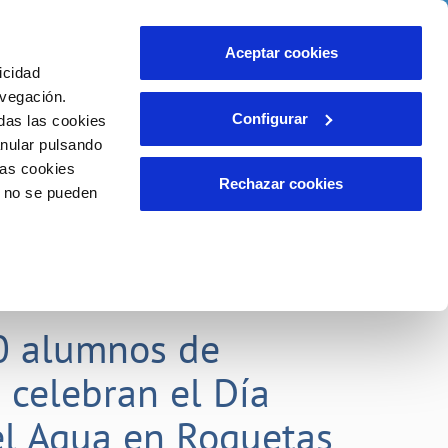
idad
Ayuda
Contáctanos
Aceptar cookies
icidad
Área de clientes
 compromisos
avegación.
Configurar
das las cookies
anular pulsando
EMPLEO
INCIDENCIAS
las cookies
Comunica anomalías o posibles
Rechazar cookies
o no se pueden
fraudes
liente)
o
Reclamaciones
0 alumnos de
 celebran el Día
l Agua en Roquetas