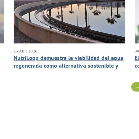
13 ABR 2026
08
NutriLoop demuestra la viabilidad del agua
E
regenerada como alternativa sostenible y
c
segura para el riego agrícola
←