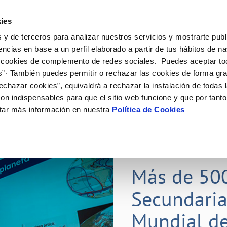
ES
Actual
ies
 y de terceros para analizar nuestros servicios y mostrarte publ
Tu Servicio
Tu Agua
Conócenos
Nuestros
encias en base a un perfil elaborado a partir de tus hábitos de n
 cookies de complemento de redes sociales. Puedes aceptar to
s”· También puedes permitir o rechazar las cookies de forma gr
N AL CLIENTE
D
Y CUMPLIMIENTO
NTRATOS
COMPROMISO DE SERVICIO
CUIDADOS DEL AGUA
CONTRATACIÓN
MODIFICACIÓN DE DATOS
echazar cookies”, equivaldrá a rechazar la instalación de todas 
AS DE GESTIÓN Y CERTIFICADOS
 de contacto
calidad del agua
bio de titular
Carta de compromisos
Consejos de ahorro
Licitaciones en curso
Actualizar datos bancarios
on indispensables para que el sitio web funcione y que por tant
via
a de suministro
Customer Counsel (Defensa del c
Medidas contra la sequía
Actualizar datos de domicili
tar más información en nuestra
Política de Cookies
s de videointerpretación en LSE
a de suministro
Normativa del servicio
Actualizar datos personales
obras y afectaciones
icitud de Acometida
Programa CONTIGO
ación de fuga interior
umentación contratación
25 MAR 2026
tación e impresos
orme obras
Más de 50
Secundaria
VER TODAS LAS GESTIONES
Mundial de