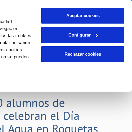
idad
Ayuda
Contáctanos
Aceptar cookies
icidad
Área de clientes
 compromisos
avegación.
Configurar
das las cookies
anular pulsando
EMPLEO
INCIDENCIAS
las cookies
Comunica anomalías o posibles
Rechazar cookies
o no se pueden
fraudes
liente)
o
Reclamaciones
0 alumnos de
 celebran el Día
l Agua en Roquetas