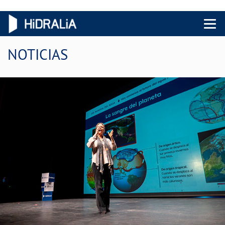
Menu 
NOTICIAS