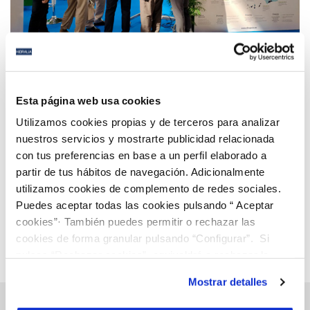
01 OCT 2021
Digitalización como eje transformador de las
Esta página web usa cookies
ciudades
Utilizamos cookies propias y de terceros para analizar
nuestros servicios y mostrarte publicidad relacionada
con tus preferencias en base a un perfil elaborado a
Anterior
Siguiente
partir de tus hábitos de navegación. Adicionalmente
utilizamos cookies de complemento de redes sociales.
Puedes aceptar todas las cookies pulsando “ Aceptar
Página 55 de 112
cookies”· También puedes permitir o rechazar las
cookies de forma granular pulsando “Configurar”. Si
pulsas “Rechazar cookies”, equivaldrá a rechazar la
instalación de todas las cookies salvo las necesarias que
Mostrar detalles
son indispensables para que el sitio web funcione y que
por tanto no se pueden desactivar. Puedes consultar