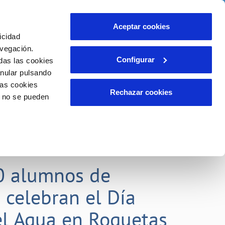
idad
Ayuda
Contáctanos
Aceptar cookies
icidad
Área de clientes
 compromisos
avegación.
Configurar
das las cookies
anular pulsando
EMPLEO
INCIDENCIAS
las cookies
Comunica anomalías o posibles
Rechazar cookies
o no se pueden
fraudes
liente)
o
Reclamaciones
0 alumnos de
 celebran el Día
l Agua en Roquetas