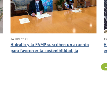
16 JUN 2021
15
Hidralia y la FAMP suscriben un acuerdo
H
para favorecer la sostenibilidad, la
e
innovación, la resiliencia y la recuperación
de Andalucía en el marco 2021-2027
←