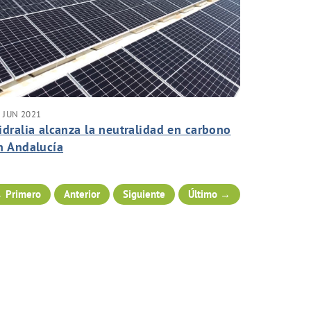
 JUN 2021
idralia alcanza la neutralidad en carbono
n Andalucía
 Primero
Anterior
Siguiente
Último →