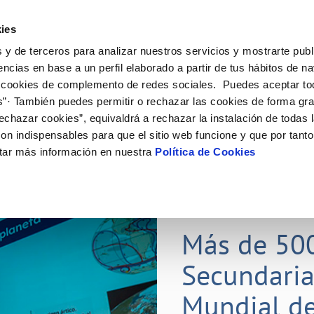
ES
Actual
ies
 y de terceros para analizar nuestros servicios y mostrarte publ
Tu Servicio
Tu Agua
Conócenos
Nuestros
encias en base a un perfil elaborado a partir de tus hábitos de n
 cookies de complemento de redes sociales. Puedes aceptar to
s”· También puedes permitir o rechazar las cookies de forma gr
N AL CLIENTE
D
Y CUMPLIMIENTO
NTRATOS
COMPROMISO DE SERVICIO
CUIDADOS DEL AGUA
CONTRATACIÓN
MODIFICACIÓN DE DATOS
echazar cookies”, equivaldrá a rechazar la instalación de todas 
AS DE GESTIÓN Y CERTIFICADOS
 de contacto
calidad del agua
bio de titular
Carta de compromisos
Consejos de ahorro
Licitaciones en curso
Actualizar datos bancarios
on indispensables para que el sitio web funcione y que por tant
via
a de suministro
Customer Counsel (Defensa del c
Medidas contra la sequía
Actualizar datos de domicili
tar más información en nuestra
Política de Cookies
s de videointerpretación en LSE
a de suministro
Normativa del servicio
Actualizar datos personales
obras y afectaciones
icitud de Acometida
Programa CONTIGO
ación de fuga interior
umentación contratación
25 MAR 2026
tación e impresos
orme obras
Más de 50
Secundaria
VER TODAS LAS GESTIONES
Mundial de