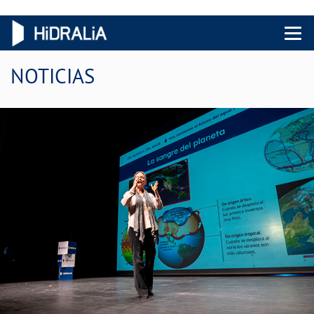
Menu 
NOTICIAS