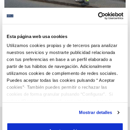
15 ENE 2024
Intensifican las labores del plan de fugas de San
Fernando para evitar pérdidas de agua
Esta página web usa cookies
Utilizamos cookies propias y de terceros para analizar
nuestros servicios y mostrarte publicidad relacionada
Anterior
Siguiente
con tus preferencias en base a un perfil elaborado a
partir de tus hábitos de navegación. Adicionalmente
utilizamos cookies de complemento de redes sociales.
Página 24 de 112
Puedes aceptar todas las cookies pulsando “ Aceptar
cookies”· También puedes permitir o rechazar las
cookies de forma granular pulsando “Configurar”. Si
pulsas “Rechazar cookies”, equivaldrá a rechazar la
instalación de todas las cookies salvo las necesarias que
Mostrar detalles
son indispensables para que el sitio web funcione y que
por tanto no se pueden desactivar. Puedes consultar
más información en nuestra
Política de Cookies