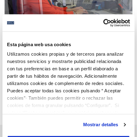
21 DIC 2021
Hidralia lanza el programa Contigo, para estar
Esta página web usa cookies
cada vez más cerca de ti
Utilizamos cookies propias y de terceros para analizar
nuestros servicios y mostrarte publicidad relacionada
con tus preferencias en base a un perfil elaborado a
Anterior
Siguiente
partir de tus hábitos de navegación. Adicionalmente
utilizamos cookies de complemento de redes sociales.
Puedes aceptar todas las cookies pulsando “ Aceptar
Página 52 de 112
cookies”· También puedes permitir o rechazar las
cookies de forma granular pulsando “Configurar”. Si
pulsas “Rechazar cookies”, equivaldrá a rechazar la
instalación de todas las cookies salvo las necesarias que
Mostrar detalles
son indispensables para que el sitio web funcione y que
por tanto no se pueden desactivar. Puedes consultar