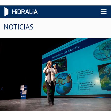
Menu 
NOTICIAS